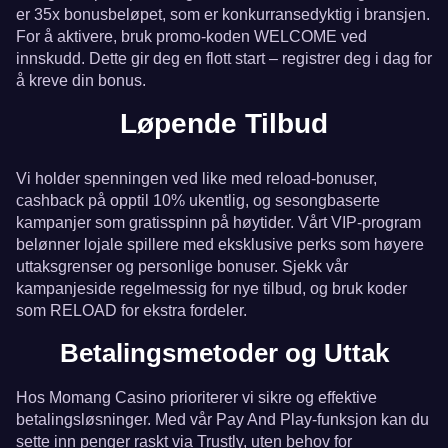
er 35x bonusbeløpet, som er konkurransedyktig i bransjen.
For å aktivere, bruk promo-koden WELCOME ved
innskudd. Dette gir deg en flott start – registrer deg i dag for
å kreve din bonus.
Løpende Tilbud
Vi holder spenningen ved like med reload-bonuser,
cashback på opptil 10% ukentlig, og sesongbaserte
kampanjer som gratisspinn på høytider. Vårt VIP-program
belønner lojale spillere med eksklusive perks som høyere
uttaksgrenser og personlige bonuser. Sjekk vår
kampanjeside regelmessig for nye tilbud, og bruk koder
som RELOAD for ekstra fordeler.
Betalingsmetoder og Uttak
Hos Momang Casino prioriterer vi sikre og effektive
betalingsløsninger. Med vår Pay And Play-funksjon kan du
sette inn penger raskt via Trustly, uten behov for