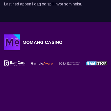
Last ned appen i dag og spill hvor som helst.
MOMANG CASINO