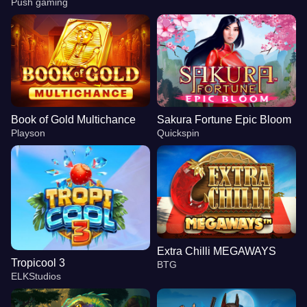
Push gaming
Book of Gold Multichance
Sakura Fortune Epic Bloom
Playson
Quickspin
Extra Chilli MEGAWAYS
Tropicool 3
BTG
ELKStudios